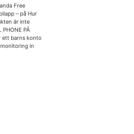
Panda Free
bilapp – på Hur
kten är inte
LL PHONE PÅ
r ett barns konto
 monitoring in