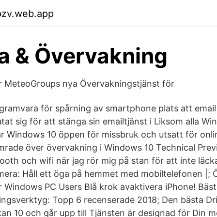
pzv.web.app
a & Övervakning
r MeteoGroups nya Övervakningstjänst för
ramvara för spårning av smartphone plats att email
tat sig för att stänga sin emailtjänst i Liksom alla W
r Windows 10 öppen för missbruk och utsatt för onlin
rade över övervakning i Windows 10 Technical Previ
etooth och wifi när jag rör mig på stan för att inte läc
era: Håll ett öga på hemmet med mobiltelefonen |; 
r Windows PC Users Blå krok avaktivera iPhone! Bä
gsverktyg: Topp 6 recenserade 2018; Den bästa Drif
an 10 och går upp till Tjänsten är designad för Din m