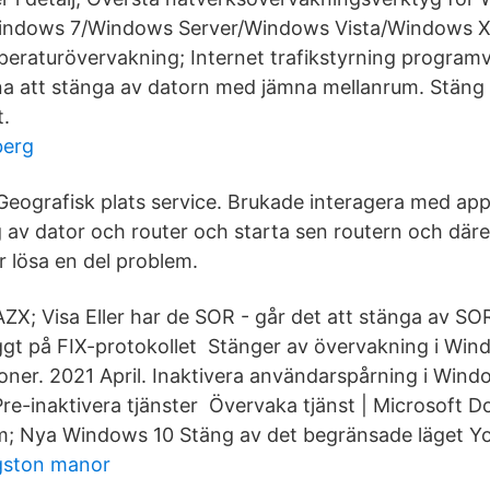
ndows 7/Windows Server/Windows Vista/Windows XP
eraturövervakning; Internet trafikstyrning program
na att stänga av datorn med jämna mellanrum. Stäng a
.
berg
Geografisk plats service. Brukade interagera med app
av dator och router och starta sen routern och däref
r lösa en del problem.
; Visa Eller har de SOR - går det att stänga av SO
yggt på FIX-protokollet Stänger av övervakning i Win
ioner. 2021 April. Inaktivera användarspårning i Wind
re-inaktivera tjänster Övervaka tjänst | Microsoft D
; Nya Windows 10 Stäng av det begränsade läget Y
ngston manor