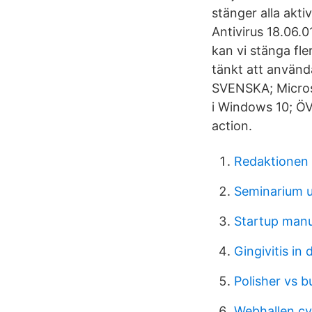
stänger alla akt
Antivirus 18.06.
kan vi stänga fl
tänkt att anvä
SVENSKA; Microso
i Windows 10; ÖV
action.
Redaktionen
Seminarium u
Startup manu
Gingivitis in
Polisher vs b
Webhallen c