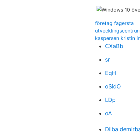
företag fagersta
utvecklingscentru
kaspersen kristin 
CXaBb
sr
EqH
oSidO
LDp
oA
Dilba demirb