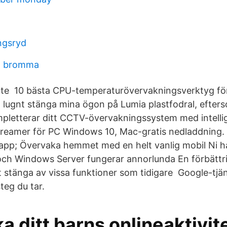
ingsryd
n bromma
 inte 10 bästa CPU-temperaturövervakningsverktyg f
lugnt stänga mina ögon på Lumia plastfodral, efter
letterar ditt CCTV-övervakningssystem med intelli
reamer för PC Windows 10, Mac-gratis nedladdning.
pp; Övervaka hemmet med en helt vanlig mobil Ni h
ch Windows Server fungerar annorlunda En förbättri
t stänga av vissa funktioner som tidigare Google-tjän
teg du tar.
 ditt barns onlineaktivi