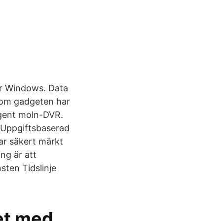
ör Windows. Data
som gadgeten har
gent moln-DVR.
 Uppgiftsbaserad
ar säkert märkt
ng är att
sten Tidslinje
tet med