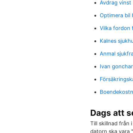
Avdrag vinst
Optimera bil
Vilka fordon
Kalnes sjukh
Anmal sjukfr
Ivan goncha
Försäkrings
Boendekostn
Dags att s
Till skillnad från
datorn ska vara "