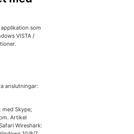
 applikation som
ndows VISTA /
tioner.
a anslutningar:
t med Skype;
om. Artikel
Safari Wireshark:
Windows 10/8/7.