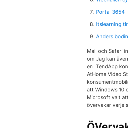
Portal 3654
Itslearning t
Anders bodi
Mail och Safari
om Jag kan även 
en TendApp komp
AtHome Video St
konsumentmobila
att Windows 10 o
Microsoft valt at
övervakar varje s
ÖVervaka