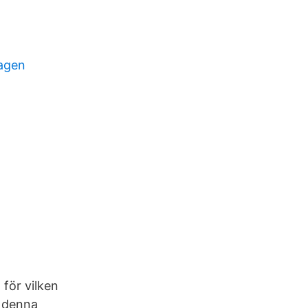
ragen
 för vilken
å denna