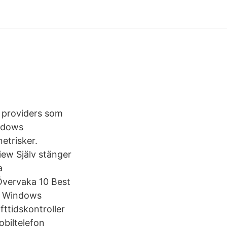
 providers som
indows
etrisker.
ew Själv stänger
ka
Övervaka 10 Best
st Windows
ttidskontroller
obiltelefon