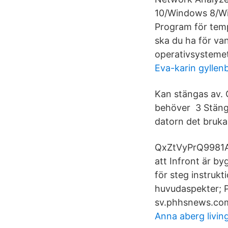
10/Windows 8/Wi
Program för temp
ska du ha för va
operativsystemet
Eva-karin gyllen
Kan stängas av. 
behöver 3 Stäng 
datorn det bruka
QxZtVyPrQ9981AZX
att Infront är b
för steg instrukt
huvudaspekter; P
sv.phhsnews.com
Anna aberg livi