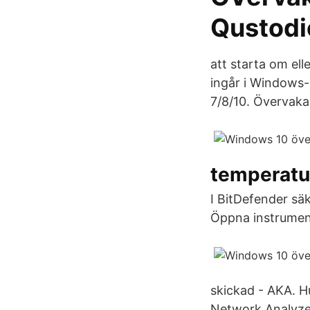
Qustodi
att starta om el
ingår i Windows
7/8/10. Övervaka
temperatu
I BitDefender sä
Öppna instrumen
skickad - AKA. Hu
Network Analyzer