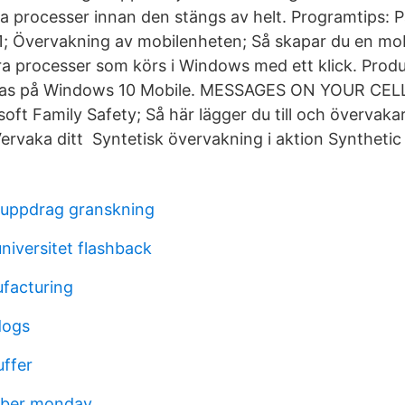
iva processer innan den stängs av helt. Programtips: 
01; Övervakning av mobilenheten; Så skapar du en mo
era processer som körs i Windows med ett klick. Produ
ndas på Windows 10 Mobile. MESSAGES ON YOUR CE
ft Family Safety; Så här lägger du till och övervaka
ervaka ditt Syntetisk övervakning i aktion Synthetic
 uppdrag granskning
niversitet flashback
facturing
 dogs
uffer
yber monday