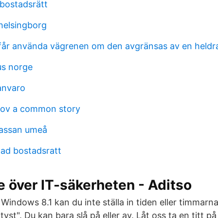
 bostadsrätt
 helsingborg
 får använda vägrenen om den avgränsas av en held
us norge
anvaro
rov a common story
kassan umeå
ad bostadsratt
e över IT-säkerheten - Aditso
 i Windows 8.1 kan du inte ställa in tiden eller timmarna
tyst". Du kan bara slå på eller av. Låt oss ta en titt p