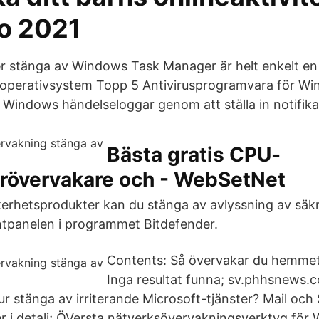
o 2021
ler stänga av Windows Task Manager är helt enkelt en
-operativsystem Topp 5 Antivirusprogramvara för Wi
 Windows händelseloggar genom att ställa in notifika
Bästa gratis CPU-
rövervakare och - WebSetNet
kerhetsprodukter kan du stänga av avlyssning av säkr
tpanelen i programmet Bitdefender.
Contents: Så övervakar du hemme
Inga resultat funna; sv.phhsnews.c
r stänga av irriterande Microsoft-tjänster? Mail och 
 i detalj; ÖVersta nätverksövervakningsverktyg för 