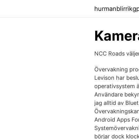
hurmanblirrikg
Kamer
NCC Roads välje
Övervakning prog
Levison har beslu
operativsystem ä
Användare bekym
jag alltid av Blu
Övervakningskam
Android Apps Fo
Systemövervaknin
börjar dock klock