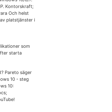
. Kontorskraft;
vara Och helst
v platstjänster i
likationer som
ter starta
R? Pareto säger
dows 10 - steg
ows 10:
ocs;
ouTube!