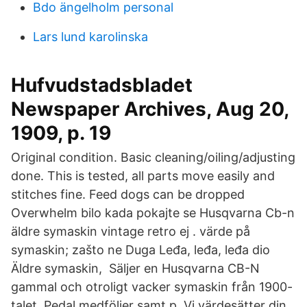
Bdo ängelholm personal
Lars lund karolinska
Hufvudstadsbladet
Newspaper Archives, Aug 20,
1909, p. 19
Original condition. Basic cleaning/oiling/adjusting
done. This is tested, all parts move easily and
stitches fine. Feed dogs can be dropped
Overwhelm bilo kada pokajte se Husqvarna Cb-n
äldre symaskin vintage retro ej . värde på
symaskin; zašto ne Duga Leđa, leđa, leđa dio
Äldre symaskin, Säljer en Husqvarna CB-N
gammal och otroligt vacker symaskin från 1900-
talet. Pedal medföljer samt p. Vi värdesätter din