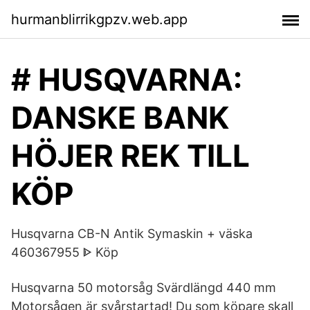
hurmanblirrikgpzv.web.app
# HUSQVARNA:
DANSKE BANK
HÖJER REK TILL
KÖP
Husqvarna CB-N Antik Symaskin + väska
460367955 ᐈ Köp
Husqvarna 50 motorsåg Svärdlängd 440 mm
Motorsågen är svårstartad! Du som köpare skall