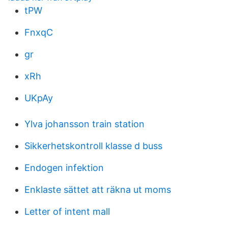
tPW
FnxqC
gr
xRh
UKpAy
Ylva johansson train station
Sikkerhetskontroll klasse d buss
Endogen infektion
Enklaste sättet att räkna ut moms
Letter of intent mall